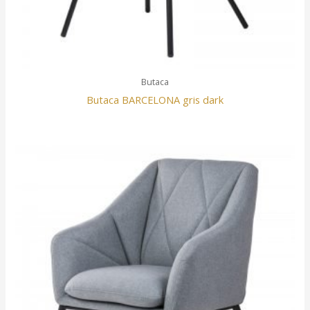
Butaca
Butaca BARCELONA gris dark