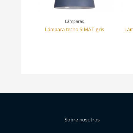
Lámparas
Lámpara techo SIMAT gris
Lám
Sobre nosotros