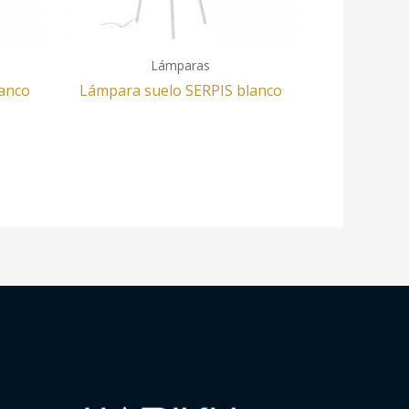
Lámparas
anco
Lámpara suelo SERPIS blanco