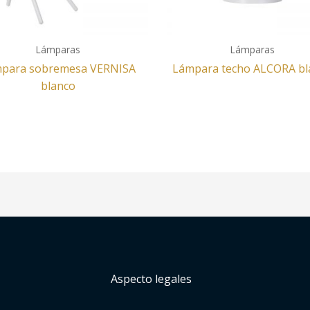
Lámparas
Lámparas
para sobremesa VERNISA
Lámpara techo ALCORA bl
blanco
Aspecto legales