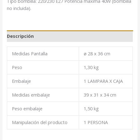
Tipo bombilla: 220/230 E27 Potencia máxima 40W (bombilla
no incluida).
Descripción
Medidas Pantalla
ø 28 x 36 cm
Peso
1,30 kg
Embalaje
1 LAMPARA X CAJA
Medidas embalaje
39 x 31 x 34 cm
Peso embalaje
1,50 kg
Manipulación del producto
1 PERSONA