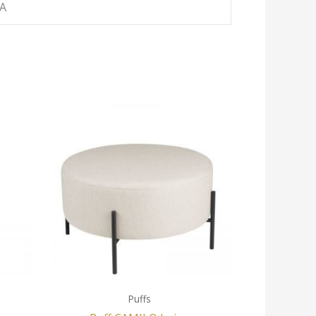
A
Puffs