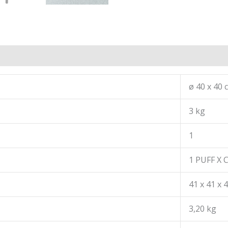
ø 40 x 40 
3 kg
1
1 PUFF X 
41 x 41 x 
3,20 kg