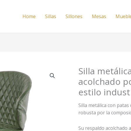
Home
Sillas
Sillones
Mesas
Muebl
Silla metáli
acolchado po
estilo indust
Silla metálica con patas
robusta por la composic
Su respaldo acolchado a