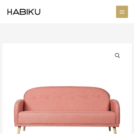
Ir
al
contenido