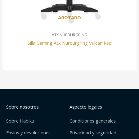
AGOTADO
ATX NÜRBURGRING
Silla Gaming Atx Nürburgring Vulcan Red
Sobre nosotros
Aspecto legales
Sobre Habiku
Condiciones generales
Envíos y devoluciones
Privacidad y seguridad