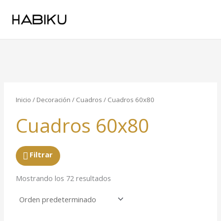
Ir
al
contenido
Inicio
/
Decoración
/
Cuadros
/ Cuadros 60x80
Cuadros 60x80
Filtrar
Mostrando los 72 resultados